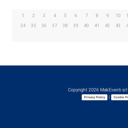
1
2
3
4
5
6
7
8
9
10
34
35
36
37
38
39
40
41
42
43
Copyright
2026
MakEventi srl 
|
Privacy Policy
Cookie Po