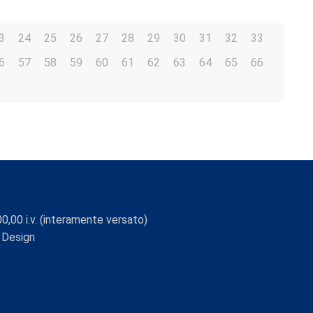
3
24
25
26
27
28
29
30
31
32
33
6
57
58
59
60
61
62
63
64
65
66
0,00 i.v. (interamente versato)
 Design
Viaggio Digitale