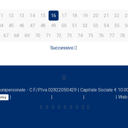
11
12
13
14
15
16
17
18
19
20
21
22
2
44
45
46
47
48
49
50
51
52
53
54
55
5
67
68
69
70
71
72
73
74
75
76
77
78
Successivo
unipersonale - C.F./P.Iva 02822050429 | Capitale Sociale € 10.00
|
Preferenze Cookie
|
Comunicazioni
|
Lavora con noi
| Web
licy