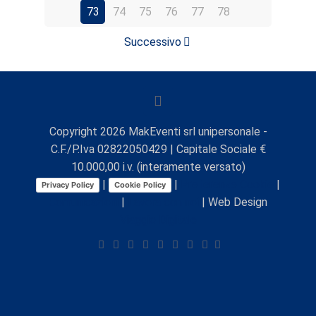
73
74
75
76
77
78
Successivo
Copyright
2026
MakEventi srl unipersonale -
C.F./P.Iva 02822050429 | Capitale Sociale €
10.000,00 i.v. (interamente versato)
|
|
Preferenze Cookie
|
Privacy Policy
Cookie Policy
Comunicazioni
|
Lavora con noi
| Web Design
Viaggio Digitale