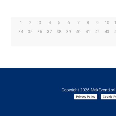
1
2
3
4
5
6
7
8
9
10
34
35
36
37
38
39
40
41
42
43
Copyright
2026
MakEventi srl 
|
Privacy Policy
Cookie Po