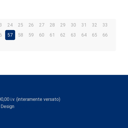
3
24
25
26
27
28
29
30
31
32
33
6
57
58
59
60
61
62
63
64
65
66
0,00 i.v. (interamente versato)
 Design
Viaggio Digitale