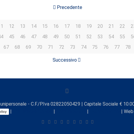
Precedente
11
12
13
14
15
16
17
18
19
20
21
22
2
44
45
46
47
48
49
50
51
52
53
54
55
5
67
68
69
70
71
72
73
74
75
76
77
78
Successivo
unipersonale - C.F./P.Iva 02822050429 | Capitale Sociale € 10.00
|
Preferenze Cookie
|
Comunicazioni
|
Lavora con noi
| Web
licy