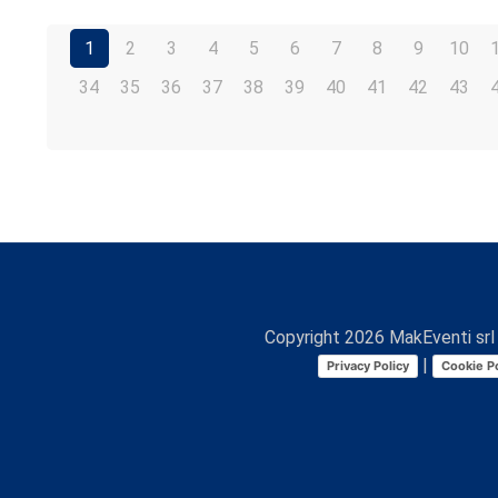
1
2
3
4
5
6
7
8
9
10
34
35
36
37
38
39
40
41
42
43
Copyright
2026
MakEventi srl 
|
Privacy Policy
Cookie Po