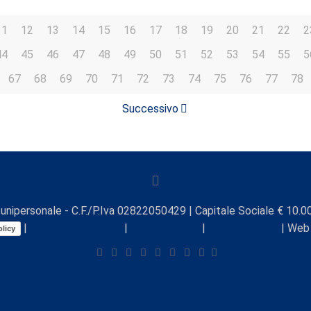
11
12
13
14
15
16
17
18
19
20
21
22
2
44
45
46
47
48
49
50
51
52
53
54
55
5
67
68
69
70
71
72
73
74
75
76
77
78
Successivo
unipersonale - C.F./P.Iva 02822050429 | Capitale Sociale € 10.00
|
Preferenze Cookie
|
Comunicazioni
|
Lavora con noi
| Web
licy