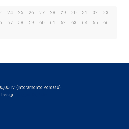
3
24
25
26
27
28
29
30
31
32
33
6
57
58
59
60
61
62
63
64
65
66
0,00 i.v. (interamente versato)
 Design
Viaggio Digitale