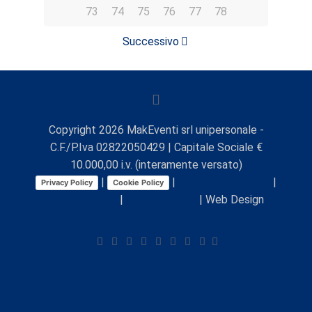
73
74
75
76
77
78
Successivo
Copyright
2026
MakEventi srl unipersonale -
C.F./P.Iva 02822050429 | Capitale Sociale €
10.000,00 i.v. (interamente versato)
|
|
Preferenze Cookie
|
Privacy Policy
Cookie Policy
Comunicazioni
|
Lavora con noi
| Web Design
Viaggio Digitale