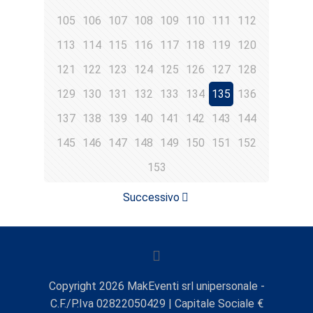
105
106
107
108
109
110
111
112
113
114
115
116
117
118
119
120
121
122
123
124
125
126
127
128
129
130
131
132
133
134
135
136
137
138
139
140
141
142
143
144
145
146
147
148
149
150
151
152
153
Successivo
Copyright
2026
MakEventi srl unipersonale -
C.F./P.Iva 02822050429 | Capitale Sociale €