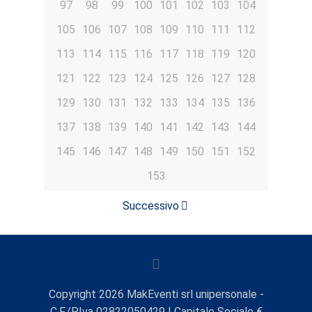
97
98
99
100
101
102
103
104
105
106
107
108
109
110
111
112
113
114
115
116
117
118
119
120
121
122
123
124
125
126
127
128
129
130
131
132
133
134
135
136
137
138
139
140
141
142
143
144
145
146
147
148
149
150
151
152
153
Successivo
Copyright
2026
MakEventi srl unipersonale -
C.F./P.Iva 02822050429 | Capitale Sociale €