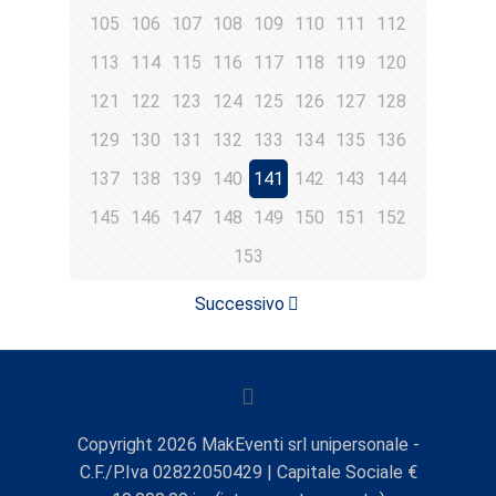
105
106
107
108
109
110
111
112
113
114
115
116
117
118
119
120
121
122
123
124
125
126
127
128
129
130
131
132
133
134
135
136
137
138
139
140
141
142
143
144
145
146
147
148
149
150
151
152
153
Successivo
Copyright
2026
MakEventi srl unipersonale -
C.F./P.Iva 02822050429 | Capitale Sociale €