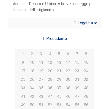
Ancona - Pesaro e Urbino. A breve una legge per
il rilancio dell’artigianato ...
Leggi tutto
Precedente
1
2
3
4
5
6
7
8
9
10
11
12
13
14
15
16
17
18
19
20
21
22
23
24
25
26
27
28
29
30
31
32
33
34
35
36
37
38
39
40
41
42
43
44
45
46
47
48
49
50
51
52
53
54
55
56