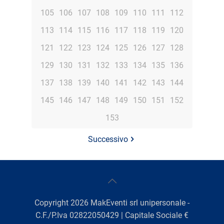
105
106
107
108
109
110
111
112
113
114
115
116
117
118
119
120
121
122
123
124
125
126
127
128
129
130
131
132
133
134
135
136
137
138
139
140
141
142
143
144
145
146
147
148
149
150
151
152
153
Successivo
Copyright
2026
MakEventi srl unipersonale -
C.F./P.Iva 02822050429 | Capitale Sociale €