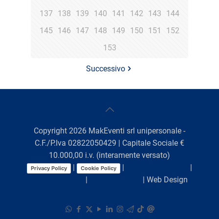
137
138
139
140
141
142
143
144
145
146
147
148
149
150
151
152
153
Successivo
Copyright
2026
MakEventi srl unipersonale -
C.F./P.Iva 02822050429 | Capitale Sociale €
10.000,00 i.v. (interamente versato)
|
|
Preferenze Cookie
|
Privacy Policy
Cookie Policy
Comunicazioni
|
Lavora con noi
| Web Design
Viaggio Digitale