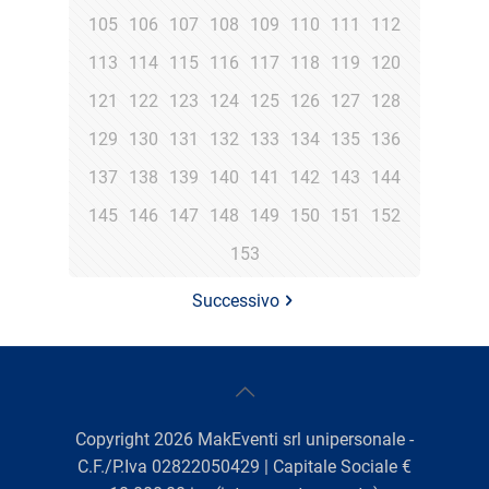
105
106
107
108
109
110
111
112
113
114
115
116
117
118
119
120
121
122
123
124
125
126
127
128
129
130
131
132
133
134
135
136
137
138
139
140
141
142
143
144
145
146
147
148
149
150
151
152
153
Successivo
Copyright
2026
MakEventi srl unipersonale -
C.F./P.Iva 02822050429 | Capitale Sociale €