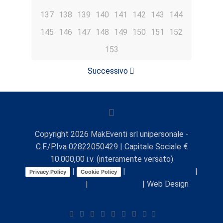
137
138
139
140
141
142
143
144
145
146
147
148
149
150
151
152
153
Successivo
Copyright
2026
MakEventi srl unipersonale -
C.F./P.Iva 02822050429 | Capitale Sociale €
10.000,00 i.v. (interamente versato)
|
|
Preferenze Cookie
|
Privacy Policy
Cookie Policy
Comunicazioni
|
Lavora con noi
| Web Design
Viaggio Digitale