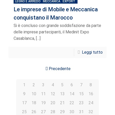
LEGNO E ARREDO
MECCANICA
EXPORT
Le imprese di Mobile e Meccanica
conquistano il Marocco
Si è concluso con grande soddisfazione da parte
delle imprese partecipanti, il Medinit Expo
Casablanca,
[…]
Leggi tutto
Precedente
1
2
3
4
5
6
7
8
9
10
11
12
13
14
15
16
17
18
19
20
21
22
23
24
25
26
27
28
29
30
31
32