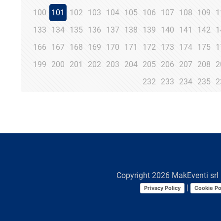
100
101
102
103
104
105
106
107
108
109
1
133
134
135
136
137
138
139
140
141
142
1
166
167
168
169
170
171
172
173
174
175
1
199
200
201
202
203
204
205
206
207
208
2
232
233
234
235
2
Copyright
2026
MakEventi srl 
|
Privacy Policy
Cookie Po