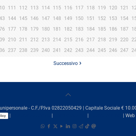
10
111
112
113
114
115
116
117
118
119
120
121
1
43
144
145
146
147
148
149
150
151
152
153
154
1
76
177
178
179
180
181
182
183
184
185
186
187
1
09
210
211
212
213
214
215
216
217
218
219
220
2
36
237
238
239
240
241
242
243
244
245
246
247
2
Successivo
unipersonale - C.F./P.Iva 02822050429 | Capitale Sociale € 10.00
|
Preferenze Cookie
|
Comunicazioni
|
Lavora con noi
| Web
licy