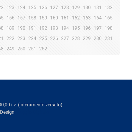
22
123
124
125
126
127
128
129
130
131
132
55
156
157
158
159
160
161
162
163
164
165
88
189
190
191
192
193
194
195
196
197
198
21
222
223
224
225
226
227
228
229
230
231
48
249
250
251
252
0,00 i.v. (interamente versato)
 Design
Viaggio Digitale