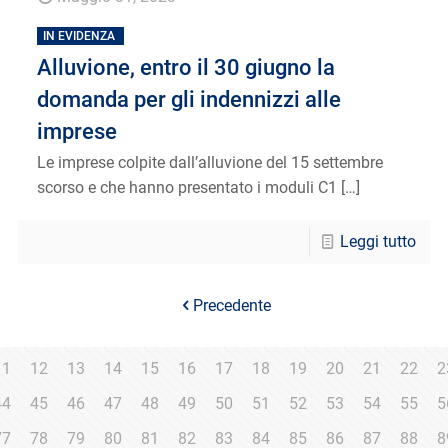
IN EVIDENZA
Alluvione, entro il 30 giugno la
domanda per gli indennizzi alle
imprese
Le imprese colpite dall’alluvione del 15 settembre
scorso e che hanno presentato i moduli C1
[…]
Leggi tutto
Precedente
11
12
13
14
15
16
17
18
19
20
21
22
2
44
45
46
47
48
49
50
51
52
53
54
55
5
77
78
79
80
81
82
83
84
85
86
87
88
8