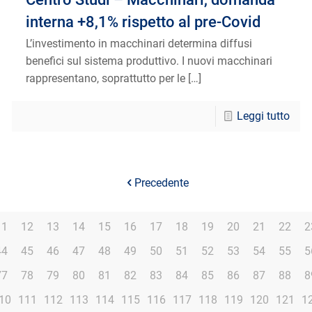
interna +8,1% rispetto al pre-Covid
L’investimento in macchinari determina diffusi
benefici sul sistema produttivo. I nuovi macchinari
rappresentano, soprattutto per le
[…]
Leggi tutto
Precedente
11
12
13
14
15
16
17
18
19
20
21
22
2
44
45
46
47
48
49
50
51
52
53
54
55
5
77
78
79
80
81
82
83
84
85
86
87
88
8
10
111
112
113
114
115
116
117
118
119
120
121
1