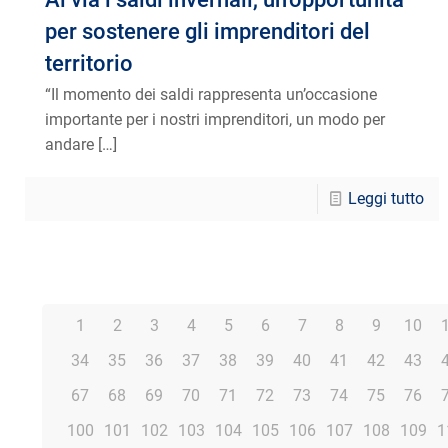
per sostenere gli imprenditori del
territorio
“Il momento dei saldi rappresenta un’occasione
importante per i nostri imprenditori, un modo per
andare
[…]
Leggi tutto
1
2
3
4
5
6
7
8
9
10
34
35
36
37
38
39
40
41
42
43
67
68
69
70
71
72
73
74
75
76
100
101
102
103
104
105
106
107
108
109
1