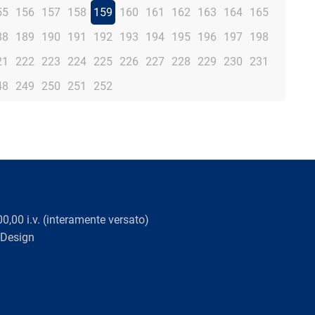
55
156
157
158
159
160
161
162
163
164
165
88
189
190
191
192
193
194
195
196
197
198
21
222
223
224
225
226
227
228
229
230
231
48
249
250
251
252
0,00 i.v. (interamente versato)
 Design
Viaggio Digitale