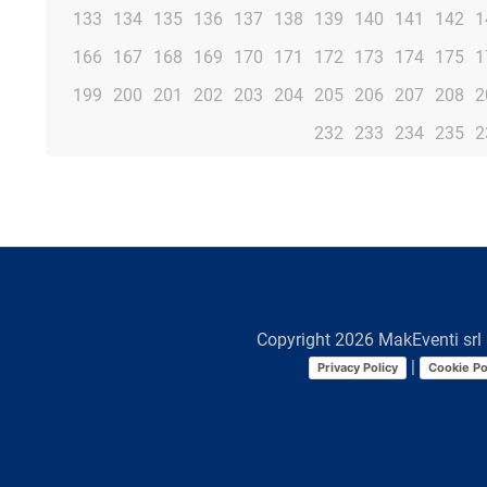
133
134
135
136
137
138
139
140
141
142
1
166
167
168
169
170
171
172
173
174
175
1
199
200
201
202
203
204
205
206
207
208
2
232
233
234
235
2
Copyright
2026
MakEventi srl 
|
Privacy Policy
Cookie Po