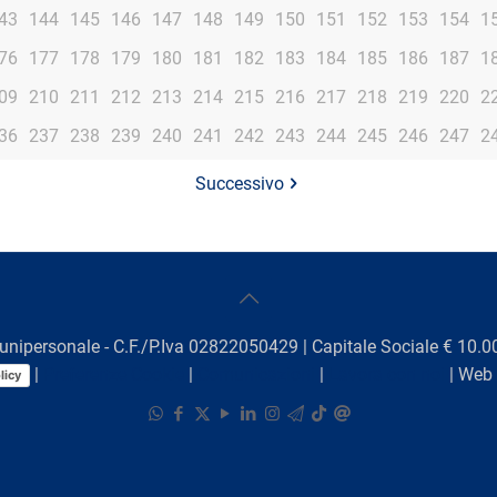
43
144
145
146
147
148
149
150
151
152
153
154
1
76
177
178
179
180
181
182
183
184
185
186
187
1
09
210
211
212
213
214
215
216
217
218
219
220
2
36
237
238
239
240
241
242
243
244
245
246
247
2
Successivo
unipersonale - C.F./P.Iva 02822050429 | Capitale Sociale € 10.00
|
Preferenze Cookie
|
Comunicazioni
|
Lavora con noi
| Web
licy