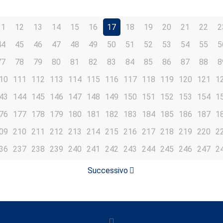
11
12
13
14
15
16
17
18
19
20
21
22
2
44
45
46
47
48
49
50
51
52
53
54
55
5
77
78
79
80
81
82
83
84
85
86
87
88
8
10
111
112
113
114
115
116
117
118
119
120
121
1
43
144
145
146
147
148
149
150
151
152
153
154
1
76
177
178
179
180
181
182
183
184
185
186
187
1
09
210
211
212
213
214
215
216
217
218
219
220
2
36
237
238
239
240
241
242
243
244
245
246
247
2
Successivo