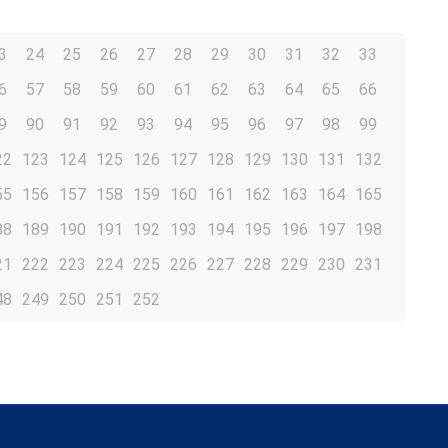
3
24
25
26
27
28
29
30
31
32
33
6
57
58
59
60
61
62
63
64
65
66
9
90
91
92
93
94
95
96
97
98
99
22
123
124
125
126
127
128
129
130
131
132
55
156
157
158
159
160
161
162
163
164
165
88
189
190
191
192
193
194
195
196
197
198
21
222
223
224
225
226
227
228
229
230
231
48
249
250
251
252