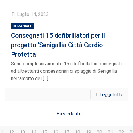
Luglio 14, 2023
DEMANIALI
Consegnati 15 defibrillatori per il
progetto ‘Senigallia Città Cardio
Protetta’
Sono complessivamente 15 i defibrillatori consegnati
ad altrettanti concessionari di spiaggia di Senigallia
nell’ambito del
[…]
Leggi tutto
Precedente
11
12
13
14
15
16
17
18
19
20
21
22
2