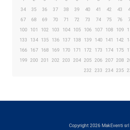
34
35
36
37
38
39
40
41
42
43
67
68
69
70
71
72
73
74
75
76
100
101
102
103
104
105
106
107
108
109
1
133
134
135
136
137
138
139
140
141
142
1
166
167
168
169
170
171
172
173
174
175
1
199
200
201
202
203
204
205
206
207
208
2
232
233
234
235
2
Copyright
2026
MakEventi srl 