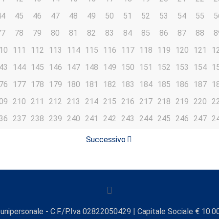
44
45
46
47
48
49
50
51
52
53
54
55
5
77
78
79
80
81
82
83
84
85
86
87
88
8
10
111
112
113
114
115
116
117
118
119
120
121
1
43
144
145
146
147
148
149
150
151
152
153
154
1
76
177
178
179
180
181
182
183
184
185
186
187
1
09
210
211
212
213
214
215
216
217
218
219
220
2
36
237
238
239
240
241
242
243
244
245
246
247
2
Successivo
unipersonale - C.F./P.Iva 02822050429 | Capitale Sociale € 10.00