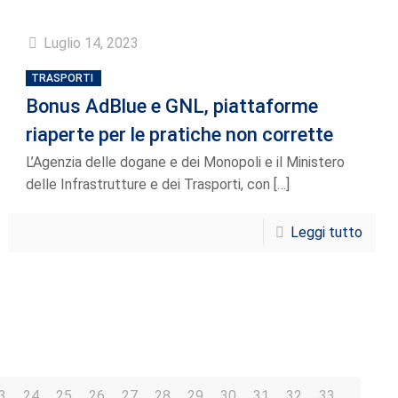
Luglio 14, 2023
TRASPORTI
Bonus AdBlue e GNL, piattaforme
riaperte per le pratiche non corrette
L’Agenzia delle dogane e dei Monopoli e il Ministero
delle Infrastrutture e dei Trasporti, con
[…]
Leggi tutto
3
24
25
26
27
28
29
30
31
32
33