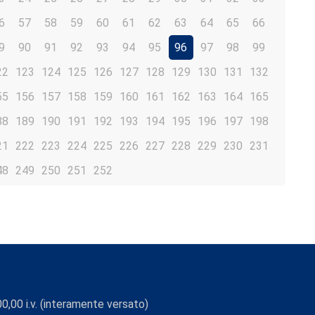
6
57
58
59
60
61
62
63
64
65
66
9
90
91
92
93
94
95
96
97
98
99
22
123
124
125
126
127
128
129
130
131
132
55
156
157
158
159
160
161
162
163
164
165
88
189
190
191
192
193
194
195
196
197
198
21
222
223
224
225
226
227
228
229
230
231
48
249
250
251
252
0,00 i.v. (interamente versato)