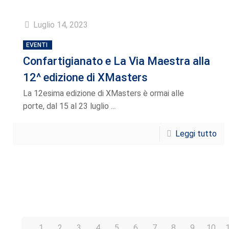
Luglio 14, 2023
EVENTI
Confartigianato e La Via Maestra alla
12^ edizione di XMasters
La 12esima edizione di XMasters è ormai alle
porte, dal 15 al 23 luglio ...
Leggi tutto
1
2
3
4
5
6
7
8
9
10