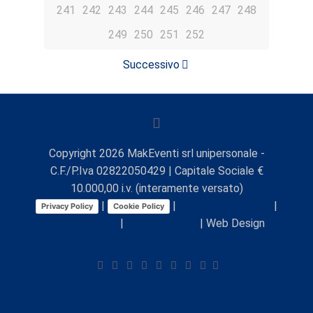
241
242
243
244
245
246
247
248
249
250
251
252
Successivo
Copyright
2026
MakEventi srl unipersonale -
C.F./P.Iva 02822050429 | Capitale Sociale €
10.000,00 i.v. (interamente versato)
|
|
Preferenze Cookie
|
Privacy Policy
Cookie Policy
Comunicazioni
|
Lavora con noi
| Web Design
Viaggio Digitale