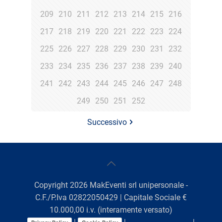
209
210
211
212
213
214
215
216
217
218
219
220
221
222
223
224
225
226
227
228
229
230
231
232
233
234
235
236
237
238
239
240
241
242
243
244
245
246
247
248
249
250
251
252
Successivo
Copyright
2026
MakEventi srl unipersonale -
C.F./P.Iva 02822050429 | Capitale Sociale €
10.000,00 i.v. (interamente versato)