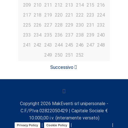
209
210
211
212
213
214
215
216
217
218
219
220
221
222
223
224
225
226
227
228
229
230
231
232
233
234
235
236
237
238
239
240
241
242
243
244
245
246
247
248
249
250
251
252
Successivo
Copyright
2026
MakEventi srl unipersonale -
C.F./P.Iva 02822050429 | Capitale Sociale €
10.000,00 i.v. (interamente versato)
|
|
Preferenze Cookie
|
Privacy Policy
Cookie Policy