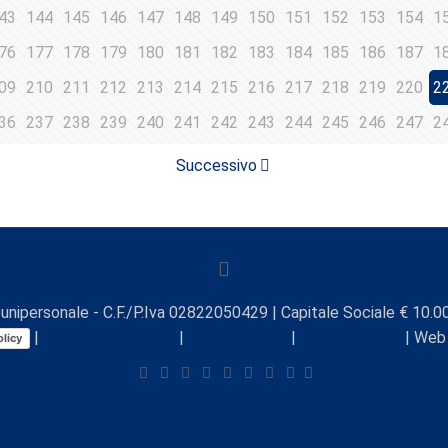
43
144
145
146
147
148
149
150
151
152
153
154
1
76
177
178
179
180
181
182
183
184
185
186
187
1
09
210
211
212
213
214
215
216
217
218
219
220
2
36
237
238
239
240
241
242
243
244
245
246
247
2
Successivo
unipersonale - C.F./P.Iva 02822050429 | Capitale Sociale € 10.00
|
Preferenze Cookie
|
Comunicazioni
|
Lavora con noi
| Web
licy