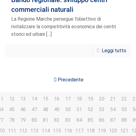
commerciali naturali
La Regione Marche persegue l’obiettivo di
rivitalizzare la competitività economica dei centri
storici ed urbani
[…]
Leggi tutto
Precedente
11
12
13
14
15
16
17
18
19
20
21
22
2
44
45
46
47
48
49
50
51
52
53
54
55
5
77
78
79
80
81
82
83
84
85
86
87
88
8
10
111
112
113
114
115
116
117
118
119
120
121
1