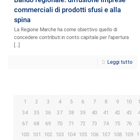
commerciali di prodotti sfusi e alla
spina
La Regione Marche ha come obiettivo quello di
concedere contributi in conto capitale per l’apertura
[…]
Leggi tutto
1
2
3
4
5
6
7
8
9
10
34
35
36
37
38
39
40
41
42
43
67
68
69
70
71
72
73
74
75
76
100
101
102
103
104
105
106
107
108
109
1