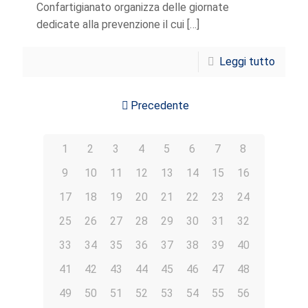
Confartigianato organizza delle giornate
dedicate alla prevenzione il cui
[…]
Leggi tutto
Precedente
1
2
3
4
5
6
7
8
9
10
11
12
13
14
15
16
17
18
19
20
21
22
23
24
25
26
27
28
29
30
31
32
33
34
35
36
37
38
39
40
41
42
43
44
45
46
47
48
49
50
51
52
53
54
55
56