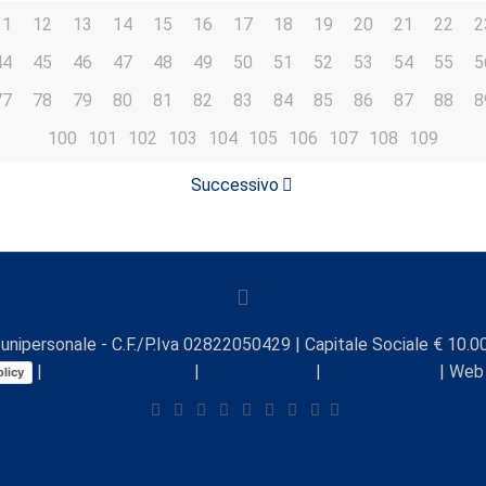
11
12
13
14
15
16
17
18
19
20
21
22
2
44
45
46
47
48
49
50
51
52
53
54
55
5
77
78
79
80
81
82
83
84
85
86
87
88
8
100
101
102
103
104
105
106
107
108
109
Successivo
unipersonale - C.F./P.Iva 02822050429 | Capitale Sociale € 10.00
|
Preferenze Cookie
|
Comunicazioni
|
Lavora con noi
| Web
licy