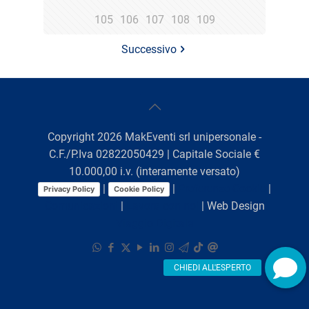
105
106
107
108
109
Successivo
Copyright
2026
MakEventi srl unipersonale -
C.F./P.Iva 02822050429 | Capitale Sociale €
10.000,00 i.v. (interamente versato)
|
|
Preferenze Cookie
|
Privacy Policy
Cookie Policy
Comunicazioni
|
Lavora con noi
| Web Design
Viaggio Digitale