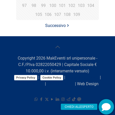
97
98
99
100
101
102
103
104
105
106
107
108
109
Successivo
Copyright
2026
MakEventi srl unipersonale -
C.F./P.Iva 02822050429 | Capitale Sociale €
10.000,00 i.v. (interamente versato)
|
|
Preferenze Cookie
|
Privacy Policy
Cookie Policy
Comunicazioni
|
Lavora con noi
| Web Design
Viaggio Digitale