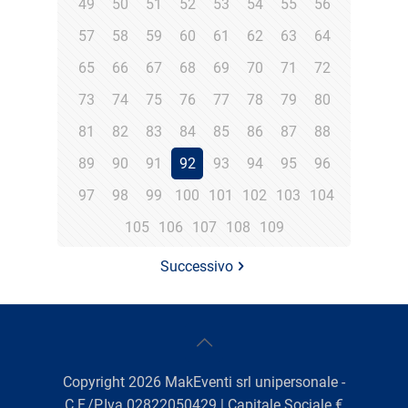
49
50
51
52
53
54
55
56
57
58
59
60
61
62
63
64
65
66
67
68
69
70
71
72
73
74
75
76
77
78
79
80
81
82
83
84
85
86
87
88
89
90
91
92
93
94
95
96
97
98
99
100
101
102
103
104
105
106
107
108
109
Successivo
Copyright
2026
MakEventi srl unipersonale -
C.F./P.Iva 02822050429 | Capitale Sociale €