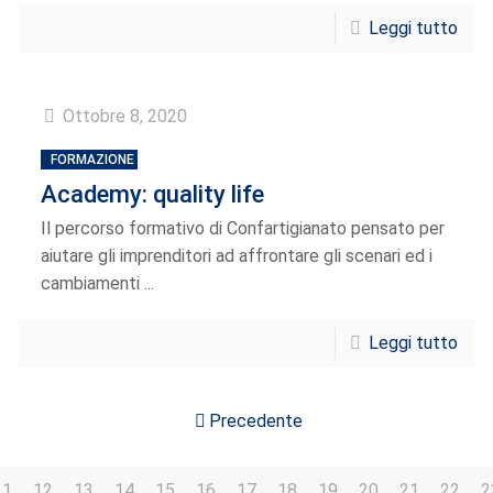
Leggi tutto
Ottobre 8, 2020
FORMAZIONE
Academy: quality life
Il percorso formativo di Confartigianato pensato per
aiutare gli imprenditori ad affrontare gli scenari ed i
cambiamenti ...
Leggi tutto
Precedente
11
12
13
14
15
16
17
18
19
20
21
22
2