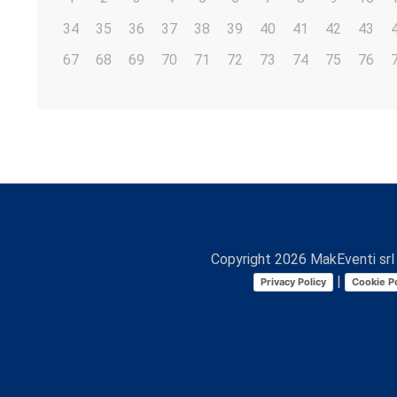
34
35
36
37
38
39
40
41
42
43
67
68
69
70
71
72
73
74
75
76
Copyright
2026
MakEventi srl 
|
Privacy Policy
Cookie Po