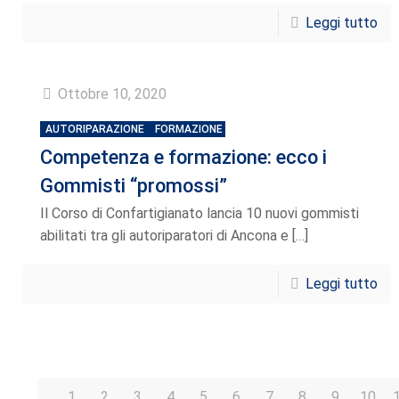
Leggi tutto
Ottobre 10, 2020
AUTORIPARAZIONE
FORMAZIONE
Competenza e formazione: ecco i
Gommisti “promossi”
Il Corso di Confartigianato lancia 10 nuovi gommisti
abilitati tra gli autoriparatori di Ancona e
[…]
Leggi tutto
1
2
3
4
5
6
7
8
9
10