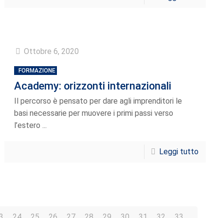
Ottobre 6, 2020
FORMAZIONE
Academy: orizzonti internazionali
Il percorso è pensato per dare agli imprenditori le
basi necessarie per muovere i primi passi verso
l’estero ...
Leggi tutto
3
24
25
26
27
28
29
30
31
32
33