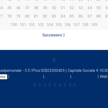
44
45
46
47
48
49
50
51
52
53
54
55
5
77
78
79
80
81
82
83
84
85
86
87
88
8
100
101
102
103
104
105
106
107
108
109
Successivo
unipersonale - C.F./P.Iva 02822050429 | Capitale Sociale € 10.00
|
Preferenze Cookie
|
Comunicazioni
|
Lavora con noi
| Web
licy