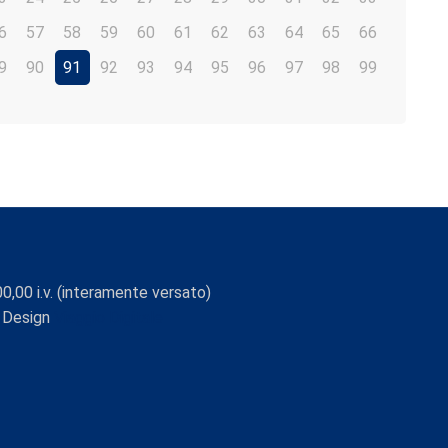
6
57
58
59
60
61
62
63
64
65
66
9
90
91
92
93
94
95
96
97
98
99
0,00 i.v. (interamente versato)
 Design
Viaggio Digitale