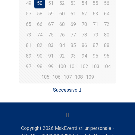
49
50
51
52
53
54
55
56
57
58
59
60
61
62
63
64
65
66
67
68
69
70
71
72
73
74
75
76
77
78
79
80
81
82
83
84
85
86
87
88
89
90
91
92
93
94
95
96
97
98
99
100
101
102
103
104
105
106
107
108
109
Successivo
Copyright
2026
MakEventi srl unipersonale -