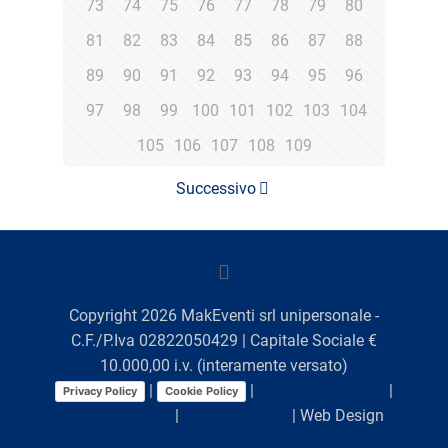
73
74
75
76
77
78
79
80
81
82
83
84
85
86
87
88
89
90
91
92
93
94
95
96
97
98
99
100
101
102
103
104
105
106
107
108
109
Successivo
Copyright
2026
MakEventi srl unipersonale -
C.F./P.Iva 02822050429 | Capitale Sociale €
10.000,00 i.v. (interamente versato)
|
|
Preferenze Cookie
|
Privacy Policy
Cookie Policy
Comunicazioni
|
Lavora con noi
| Web Design
Viaggio Digitale