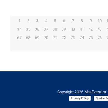
1
2
3
4
5
6
7
8
9
10
34
35
36
37
38
39
40
41
42
43
67
68
69
70
71
72
73
74
75
76
Copyright
2026
MakEventi srl 
|
Privacy Policy
Cookie Po