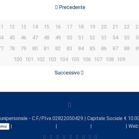
Precedente
11
12
13
14
15
16
17
18
19
20
21
22
2
44
45
46
47
48
49
50
51
52
53
54
55
5
77
78
79
80
81
82
83
84
85
86
87
88
8
100
101
102
103
104
105
106
107
108
109
Successivo
unipersonale - C.F./P.Iva 02822050429 | Capitale Sociale € 10.00
|
Preferenze Cookie
|
Comunicazioni
|
Lavora con noi
| Web
licy