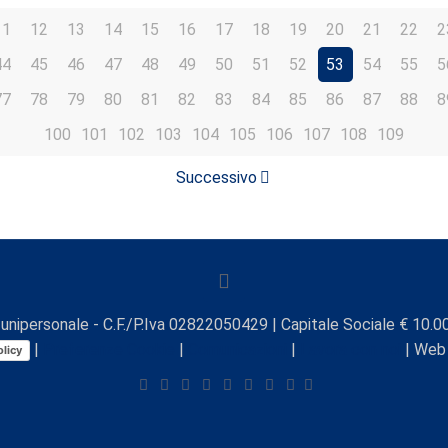
11
12
13
14
15
16
17
18
19
20
21
22
2
44
45
46
47
48
49
50
51
52
53
54
55
5
77
78
79
80
81
82
83
84
85
86
87
88
8
100
101
102
103
104
105
106
107
108
109
Successivo
unipersonale - C.F./P.Iva 02822050429 | Capitale Sociale € 10.00
|
Preferenze Cookie
|
Comunicazioni
|
Lavora con noi
| Web
licy