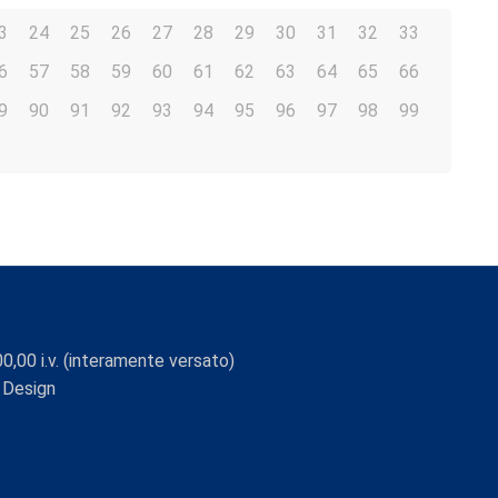
3
24
25
26
27
28
29
30
31
32
33
6
57
58
59
60
61
62
63
64
65
66
9
90
91
92
93
94
95
96
97
98
99
0,00 i.v. (interamente versato)
 Design
Viaggio Digitale