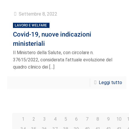
Settembre 8, 2022
LAVORO E WELFARE
Covid-19, nuove indicazioni
ministeriali
Il Ministero della Salute, con circolare n.
37615/2022, considerata l’attuale evoluzione del
quadro clinico dei
[…]
Leggi tutto
1
2
3
4
5
6
7
8
9
10