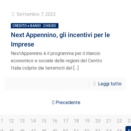
Settembre 7, 2022
CREDITO e BANDI
CHIUSO
Next Appennino, gli incentivi per le
Imprese
NextAppennino è il programma per il rilancio
economico e sociale delle regioni del Centro
Italia colpite dai terremoti del
[…]
Leggi tutto
Precedente
11
12
13
14
15
16
17
18
19
20
21
22
2