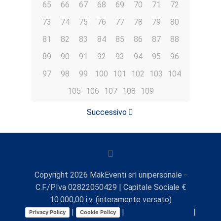
65
66
67
68
69
70
71
72
73
74
75
76
77
78
79
80
81
82
83
84
85
86
87
88
89
90
91
92
93
94
95
96
97
98
99
100
101
102
103
104
105
106
107
108
109
Successivo
Copyright
2026
MakEventi srl unipersonale -
C.F./P.Iva 02822050429 | Capitale Sociale €
10.000,00 i.v. (interamente versato)
|
|
Preferenze Cookie
|
Privacy Policy
Cookie Policy