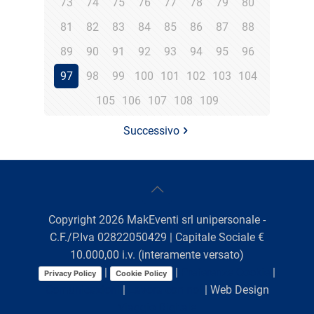
73
74
75
76
77
78
79
80
81
82
83
84
85
86
87
88
89
90
91
92
93
94
95
96
97
98
99
100
101
102
103
104
105
106
107
108
109
Successivo
Copyright
2026
MakEventi srl unipersonale -
C.F./P.Iva 02822050429 | Capitale Sociale €
10.000,00 i.v. (interamente versato)
|
|
Preferenze Cookie
|
Privacy Policy
Cookie Policy
Comunicazioni
|
Lavora con noi
| Web Design
Viaggio Digitale