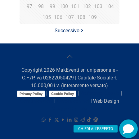
97
98
99
100
101
102
103
104
105
106
107
108
109
Successivo
Copyright
2026
MakEventi srl unipersonale -
C.F./P.Iva 02822050429 | Capitale Sociale €
10.000,00 i.v. (interamente versato)
|
|
Preferenze Cookie
|
Privacy Policy
Cookie Policy
Comunicazioni
|
Lavora con noi
| Web Design
Viaggio Digitale